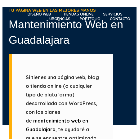
Ir
TU PÁGINA WEB EN LAS MEJORES MANOS
al
DISEÑO WEB
TIENDAS ONLINE
SERVICIOS
URGENCIAS
PORTFOLIO
CONTACTO
Mantenimiento Web en
contenido
Guadalajara
Si tienes una página web, blog
o tienda online (o cualquier
tipo de plataforma)
desarrollada con WordPress,
con los planes
de
mantenimiento web en
Guadalajara
, te ayudaré a
que se encuentre optimizada,