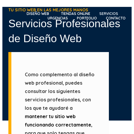
Ir
TU SITIO WEB EN LAS MEJORES MANOS
al
DISEÑO WEB
TIENDAS ONLINE
SERVICIOS
URGENCIAS
PORTFOLIO
CONTACTO
Servicios Profesionales
contenido
de Diseño Web
Como complemento al diseño
web profesional, puedes
consultar los siguientes
servicios profesionales, con
los que te ayudaré a
mantener tu sitio web
funcionando correctamente
,
para que solo tengas que