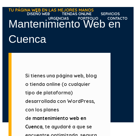
Ir
TU PÁGINA WEB EN LAS MEJORES MANOS
al
DISEÑO WEB
TIENDAS ONLINE
SERVICIOS
URGENCIAS
PORTFOLIO
CONTACTO
Mantenimiento Web en
contenido
Cuenca
Si tienes una página web, blog
o tienda online (o cualquier
tipo de plataforma)
desarrollada con WordPress,
con los planes
de
mantenimiento web en
Cuenca
, te ayudaré a que se
encuentre optimizada, segura