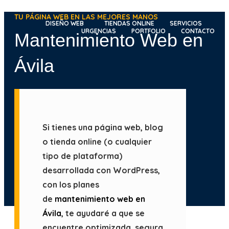
Ir
TU PÁGINA WEB EN LAS MEJORES MANOS
al
DISEÑO WEB
TIENDAS ONLINE
SERVICIOS
URGENCIAS
PORTFOLIO
CONTACTO
Mantenimiento Web en
contenido
Ávila
Si tienes una página web, blog
o tienda online (o cualquier
tipo de plataforma)
desarrollada con WordPress,
con los planes
de
mantenimiento web en
Ávila
, te ayudaré a que se
encuentre optimizada, segura