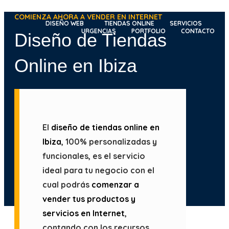
Ir
COMIENZA AHORA A VENDER EN INTERNET
al
DISEÑO WEB
TIENDAS ONLINE
SERVICIOS
URGENCIAS
PORTFOLIO
CONTACTO
Diseño de Tiendas
contenido
Online en Ibiza
El
diseño de tiendas online en
Ibiza
, 100% personalizadas y
funcionales, es el servicio
ideal para tu negocio con el
cual podrás
comenzar a
vender tus productos y
servicios en Internet
,
contando con los recursos